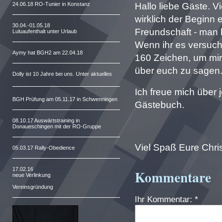
24.06.18 RO-Tunier in Konstanz
Hallo liebe Gäste. Vie
wirklich der Beginn
30.04.-01.05.18
Freundschaft - man 
Luluaufenthalt unter Urlaub
Wenn ihr es versuche
Aymy hat BGH2 am 22.04.18
160 Zeichen, um mir
über euch zu sagen
Dolly ist 10 Jahre bei uns. Unter aktuelles
Ich freue mich über
BGH Prüfung am 05.11.17 in Schwenningen
Gästebuch.
08.10.17 Auswärtstraining in
Donaueschingen mit der RO-Gruppe
Viel Spaß Eure Chri
05.03.17 Rally-Obedience
17.02.16
Kommentare
neue Verlinkung
Vereinsgründung
Ihr Kommentar: *