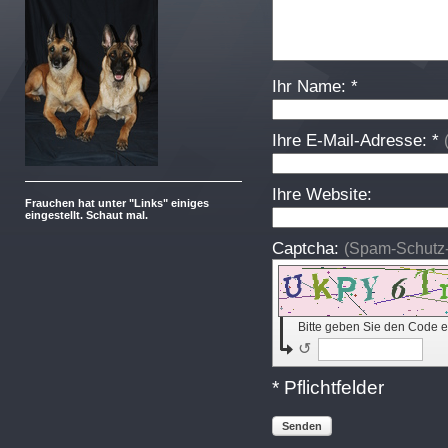
Ihr Name: *
Ihre E-Mail-Adresse: *
Ihre Website:
Frauchen hat unter "Links" einiges
eingestellt. Schaut mal.
Captcha:
(Spam-Schutz
Bitte geben Sie den Code e
↺
* Pflichtfelder
Senden