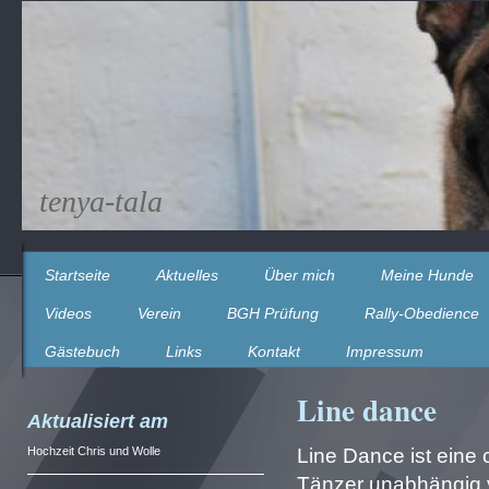
tenya-tala
Startseite
Aktuelles
Über mich
Meine Hunde
Videos
Verein
BGH Prüfung
Rally-Obedience
Gästebuch
Links
Kontakt
Impressum
Line dance
Aktualisiert am
Hochzeit Chris und Wolle
Line Dance ist eine 
Tänzer unabhängig v