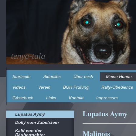
tenya-tala
Startseite
Aktuelles
Über mich
Meine Hunde
Videos
Verein
BGH Prüfung
Rally-Obedience
Gästebuch
Links
Kontakt
Impressum
Lupatus Aymy
Lupatus Aymy
Dolly vom Zabelstein
Kalif von der
Malinois
Räubertochter